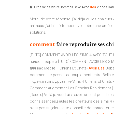
Gros Seins Vieux Hommes Sexe Avec
Des
Vidéos Dam
Merci de votre réponse, j'ai déjà eu les chaleurs
animaux, j'ai laissé tomber... J'espère une amélio
solutions.
comment
faire reproduire ses ch
[TUTO] COMMENT AVOIR LES SIMS 4 AVEC TOUT 
видеоплеере о [TUTO] COMMENT AVOIR LES SIM
для вас месте... Chiens Et Chats-
Avoir
Des
Bébés
comment se passe l'accouplement entre Bella et R
Поделиться с друзьямиSims 4 Chiens Et Chats - N
Comment Augmenter Les Besoins Rapidement [L
[Résolu] Voilà je voudrais savoir si il est possib
connaissances,seules les createurs des sims 4 cre
n'est pas sur,alors je te conseille de contacter ea 