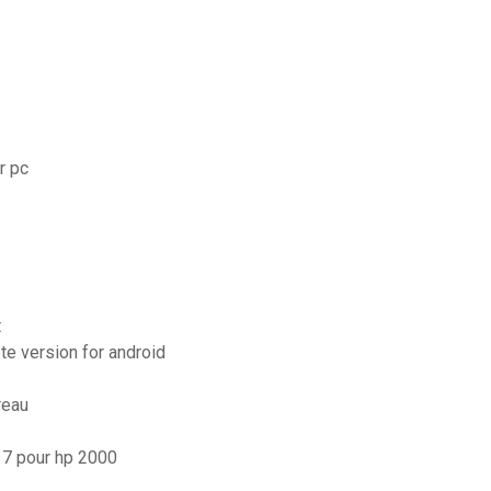
r pc
t
te version for android
reau
 7 pour hp 2000