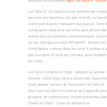
Musique personnalisée
dans
Les
Sims
4
-
Sims
4
F
Les Sims 4 : Un pack pour les animaux de compag
piscines, les fantômes, les kits, la forêt, ou b
volets précédents manquent aux joueurs. Sims 4 :
compagnon idéal pour vos sims sera décisif dan
animal aura ses propres caractéristiques, ses pr
sur les chevaux sur sims 4!!!! Idée!!!!! - Answer H
contrôlables comme dans les sims 3 (même si je n
pas tout avoir. Et pour les chevaux, avoir notam
les chats.
Les Sims 4 Chiens et Chats : Adopter un animal !
Pensée. Votre foyer Sims a désormais l’opportu
chat) depuis l’arrivée de l’extension Les Sims 
Alors que Les Sims 4 continue de s’agrandir avec l
groupes, de nombreuses choses présentes dans 
Chiens et Chats - Créer un animal et le