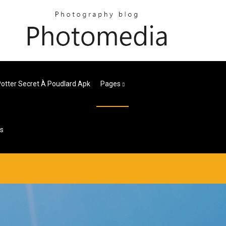
Potter Secret À Poudlard Apk
Pages
4s