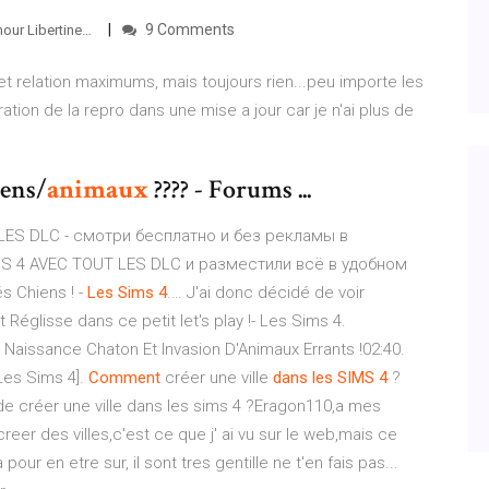
9 Comments
our Libertine…
 et relation maximums, mais toujours rien...peu importe les
ration de la repro dans une mise a jour car je n'ai plus de
iens/
animaux
???? - Forums ...
LES DLC - смотри бесплатно и без рекламы в
S 4 AVEC TOUT LES DLC и разместили всё в удобном
 Chiens ! -
Les
Sims
4
.… J'ai donc décidé de voir
églisse dans ce petit let's play !- Les Sims 4.
aissance Chaton Et Invasion D'Animaux Errants !02:40.
es Sims 4].
Comment
créer une ville
dans
les
SIMS
4
?
le de créer une ville dans les sims 4 ?Eragon110,a mes
er des villes,c'est ce que j' ai vu sur le web,mais ce
pour en etre sur, il sont tres gentille ne t'en fais pas...