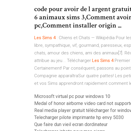
code pour avoir de l argent gratu
6 animaux sims 3,Comment avoir d
pc,Comment installer origin ...
Les
Sims
4
: Chiens et Chats — Wikipédia Pour les c
libre, sympathique, vif, gourmand, paresseux, esp
chats, amour des chiens, ami des animaux[7]. Réce
attribue au jeu... Télécharger
Les
Sims
4
Premie
Certainement! Par conséquent, passons au point 
Compagnie apparaîtraSur quatre pattes! Les peti
et vos Sims apprendront rapidement comment le
Microsoft virtual pc pour windows 10
Medal of honor airborne video card not suppor
Real media player gratuit télécharger for wind
Telecharger pilote imprimante hp envy 5030
Que faire dun vieil ecran dordinateur