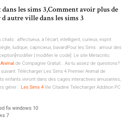
it dans les sims 3,Comment avoir plus de
 autre ville dans les sims 3
hats : affectueux, à l'écart, intelligent, curieux, esprit
iègle, ludique, capricieux, bavardPour les Sims : amour des
ption[modifier | modifier le code]. Le site Metacritic
r
Animal
de Compagnie Gratuit… As-tu assez de questions?
suivant: Télécharger Les Sims 4 Premier Animal de
ts enfants vivront dans des cages interactives amusantes,
s gérer...
Les
Sims
4
Vie Citadine Telecharger Addition PC
ted fix windows 10
ows 7