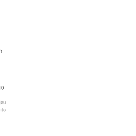
t
10
jeu
its