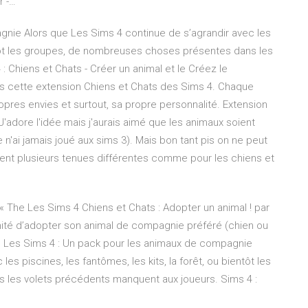
r -…
nie Alors que Les Sims 4 continue de s’agrandir avec les
ientôt les groupes, de nombreuses choses présentes dans les
 Chiens et Chats - Créer un animal et le Créez le
s cette extension Chiens et Chats des Sims 4. Chaque
opres envies et surtout, sa propre personnalité. Extension
Q J'adore l'idée mais j'aurais aimé que les animaux soient
'ai jamais joué aux sims 3). Mais bon tant pis on ne peut
ment plusieurs tenues différentes comme pour les chiens et
 « The Les Sims 4 Chiens et Chats : Adopter un animal ! par
nité d’adopter son animal de compagnie préféré (chien ou
4 … Les Sims 4 : Un pack pour les animaux de compagnie
es piscines, les fantômes, les kits, la forêt, ou bientôt les
les volets précédents manquent aux joueurs. Sims 4 :